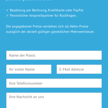
✓ Bezahlung per Rechnung, Kreditkarte oder PayPal
✓ Persönlicher Ansprechpartner für Rückfragen.
Die angegebenen Preise verstehen sich als Netto-Preise
zuzüglich der derzeit gültigen gesetzlichen Mehrwertsteuer.
P
r
a
N
E
x
a
-
i
m
M
s
T
e
a
n
e
*
i
a
l
l
m
I
e
A
e
h
f
d
*
r
o
r