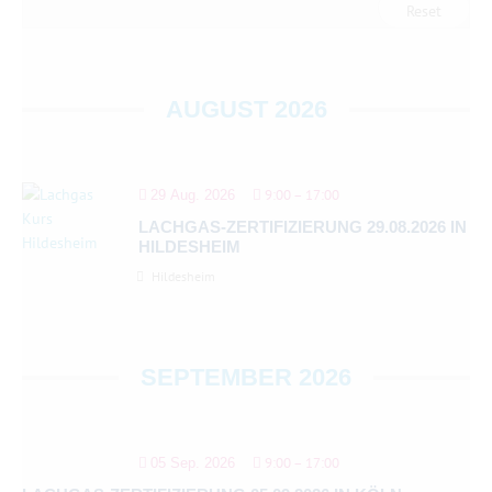
05.06.2027
Reset
08.05.2027
26.04.2027
24.04.2027
31.07.2027
AUGUST 2026
9:00
–
17:00
29 Aug. 2026
LACHGAS-ZERTIFIZIERUNG 29.08.2026 IN
HILDESHEIM
Hildesheim
SEPTEMBER 2026
9:00
–
17:00
05 Sep. 2026