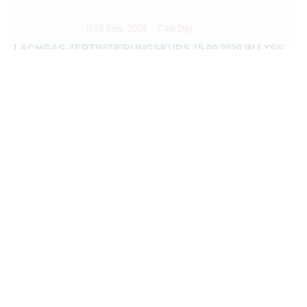
All Day
15 Sep. 2026
LACHGAS-ZERTIFIZIERUNGSKURS 15.09.2026 IN LYSS
Lyss (Schweiz)
9:00
–
17:00
16 Sep. 2026
LACHGAS-ZERTIFIZIERUNG 16.09.2026 IN HAMBURG
Hamburg
All Day
24 – 26 Sep. 2026
LACHGAS FORTBILDUNG MIT DER DGKIZ
Würzburg
9:00
–
17:00
26 Sep. 2026
LACHGAS-ZERTIFIZIERUNG 26.09.2026 IN