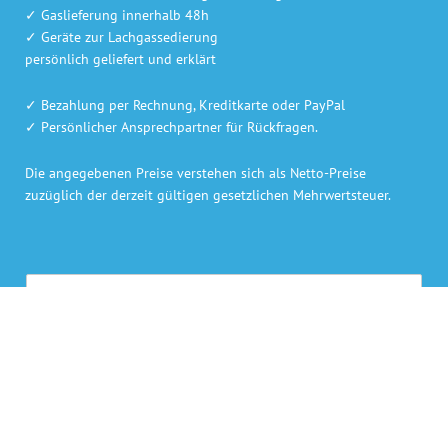
✓ Gaslieferung innerhalb 48h
✓ Geräte zur Lachgassedierung
persönlich geliefert und erklärt
✓ Bezahlung per Rechnung, Kreditkarte oder PayPal
✓ Persönlicher Ansprechpartner für Rückfragen.
Die angegebenen Preise verstehen sich als Netto-Preise
zuzüglich der derzeit gültigen gesetzlichen Mehrwertsteuer.
P
r
a
N
E
x
a
-
i
m
M
s
T
e
a
n
e
*
i
a
l
l
m