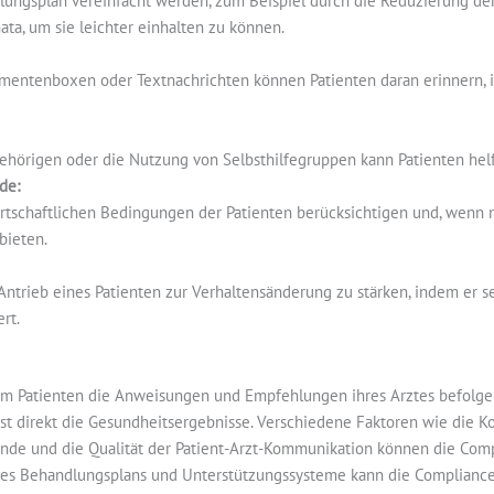
lungsplan vereinfacht werden, zum Beispiel durch die Reduzierung d
a, um sie leichter einhalten zu können.
entenboxen oder Textnachrichten können Patienten daran erinnern, i
hörigen oder die Nutzung von Selbsthilfegruppen kann Patienten helfe
de:
irtschaftlichen Bedingungen der Patienten berücksichtigen und, wenn n
bieten.
 Antrieb eines Patienten zur Verhaltensänderung zu stärken, indem er 
rt.
em Patienten die Anweisungen und Empfehlungen ihres Arztes befolgen.
t direkt die Gesundheitsergebnisse. Verschiedene Faktoren wie die K
e und die Qualität der Patient-Arzt-Kommunikation können die Compl
 des Behandlungsplans und Unterstützungssysteme kann die Compliance