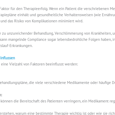
 Faktor für den Therapieerfolg. Wenn ein Patient die verschriebenen 
piepläne einhält und gesundheitliche Verhaltensweisen (wie Ernähru
 und das Risiko von Komplikationen minimiert wird.
e zu unzureichender Behandlung, Verschlimmerung von Krankheiten, 
n kann mangelnde Compliance sogar lebensbedrohliche Folgen haben, 
islauf-Erkrankungen.
influssen
 eine Vielzahl von Faktoren beeinflusst werden:
Behandlungspläne, die viele verschiedene Medikamente oder häufige D
:
nnen die Bereitschaft des Patienten verringern, ein Medikament re
 verstehen, warum eine bestimmte Therapie wichtig ist oder wie sie ric