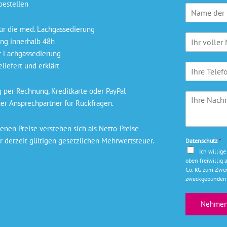
bestellen
P
r
a
ür die med. Lachgassedierung
N
x
ng innerhalb 48h
a
i
r Lachgassedierung
m
s
liefert und erklärt
T
e
n
e
*
a
l
m
per Rechnung, Kreditkarte oder PayPal
I
e
e
er Ansprechpartner für Rückfragen.
h
f
*
r
o
e
n
nen Preise verstehen sich als Netto-Preise
N
r derzeit gültigen gesetzlichen Mehrwertsteuer.
Datenschutz
*
a
Ich willig
c
oben freiwilli
h
Co. KG zum Zwec
r
zweckgebunden 
i
c
Nehmen 
h
t