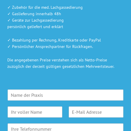
✓ Zubehör für die med. Lachgassedierung
✓ Gaslieferung innerhalb 48h
✓ Geräte zur Lachgassedierung
persönlich geliefert und erklärt
✓ Bezahlung per Rechnung, Kreditkarte oder PayPal
✓ Persönlicher Ansprechpartner für Rückfragen.
Die angegebenen Preise verstehen sich als Netto-Preise
zuzüglich der derzeit gültigen gesetzlichen Mehrwertsteuer.
P
r
a
N
E
x
a
-
i
m
M
s
T
e
a
n