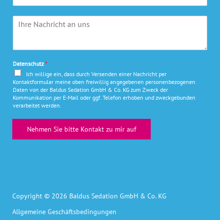
e
*
i
a
l
l
m
I
e
A
e
h
f
d
*
r
o
r
e
n
e
N
s
Datenschutz
*
a
s
Ich willige ein, dass durch Versenden einer Nachricht per
c
e
Kontaktformular meine oben freiwillig angegebenen personenbezogenen
h
Daten von der Baldus Sedation GmbH & Co. KG zum Zweck der
*
r
Kommunikation per E-Mail oder ggf. Telefon erhoben und zweckgebunden
verarbeitet werden.
i
c
h
Nehmen Sie bitte Kontakt zu mir auf
t
*
Copyright © 2026 Baldus Sedation GmbH & Co. KG
Allgemeine Geschäftsbedingungen