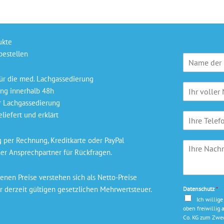
ukte
bestellen
P
r
a
ür die med. Lachgassedierung
N
x
ng innerhalb 48h
a
i
r Lachgassedierung
m
s
liefert und erklärt
T
e
n
e
*
a
l
m
per Rechnung, Kreditkarte oder PayPal
I
e
e
er Ansprechpartner für Rückfragen.
h
f
*
r
o
e
n
nen Preise verstehen sich als Netto-Preise
N
r derzeit gültigen gesetzlichen Mehrwertsteuer.
Datenschutz
*
a
Ich willig
c
oben freiwilli
h
Co. KG zum Zwec