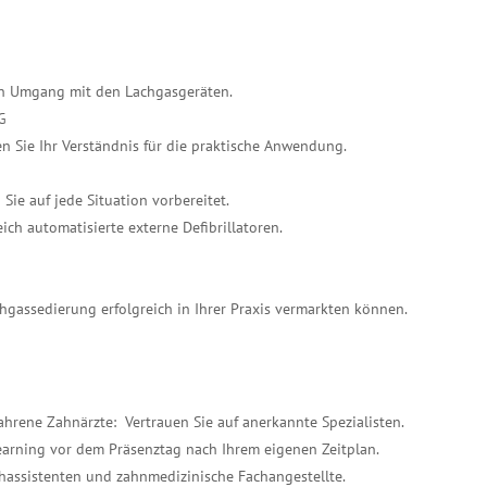
ren Umgang mit den Lachgasgeräten.
G
fen Sie Ihr Verständnis für die praktische Anwendung.
ie auf jede Situation vorbereitet.
ich automatisierte externe Defibrillatoren.
achgassedierung erfolgreich in Ihrer Praxis vermarkten können.
ahrene Zahnärzte: Vertrauen Sie auf anerkannte Spezialisten.
Learning vor dem Präsenztag nach Ihrem eigenen Zeitplan.
Fachassistenten und zahnmedizinische Fachangestellte.