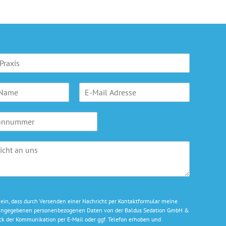
E
-
M
a
i
l
A
d
r
e
s
s
e ein, dass durch Versenden einer Nachricht per Kontaktformular meine
e
g angegebenen personenbezogenen Daten von der Baldus Sedation GmbH &
*
k der Kommunikation per E-Mail oder ggf. Telefon erhoben und