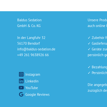
Baldus Sedation
Unsere Prod
GmbH & Co. KG
auch online 
In der Langfuhr 32
✓ Zubehör f
56170 Bendorf
✓ Gaslieferu
info@baldus-sedation.de
✓ Geräte zu
+49 261 9638926 66
persönlich ge
✓ Bezahlung 
✓ Persönlich
Instagram
Linkedin
Die angegebe
YouTube
zuzüglich de
Google Reviews