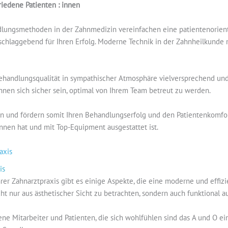
iedene Patienten : innen
lungsmethoden in der Zahnmedizin vereinfachen eine patientenorient
sschlaggebend für Ihren Erfolg. Moderne Technik in der Zahnheilkunde
 Behandlungsqualität in sympathischer Atmosphäre vielversprechend und
nen sich sicher sein, optimal von Ihrem Team betreut zu werden.
 und fördern somit Ihren Behandlungserfolg und den Patientenkomfort
: innen hat und mit Top-Equipment ausgestattet ist.
raxis
hrer Zahnarztpraxis gibt es einige Aspekte, die eine moderne und eff
ht nur aus ästhetischer Sicht zu betrachten, sondern auch funktional
ne Mitarbeiter und Patienten, die sich wohlfühlen sind das A und O ein