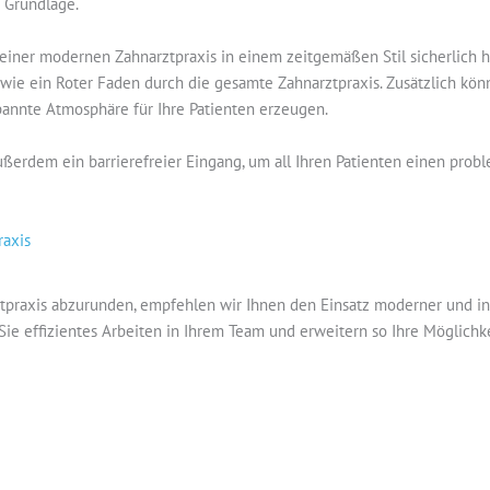
e Grundlage.
iner modernen Zahnarztpraxis in einem zeitgemäßen Stil sicherlich hilf
ie ein Roter Faden durch die gesamte Zahnarztpraxis. Zusätzlich kö
annte Atmosphäre für Ihre Patienten erzeugen.
erdem ein barrierefreier Eingang, um all Ihren Patienten einen probl
raxis
raxis abzurunden, empfehlen wir Ihnen den Einsatz moderner und inn
Sie effizientes Arbeiten in Ihrem Team und erweitern so Ihre Möglich