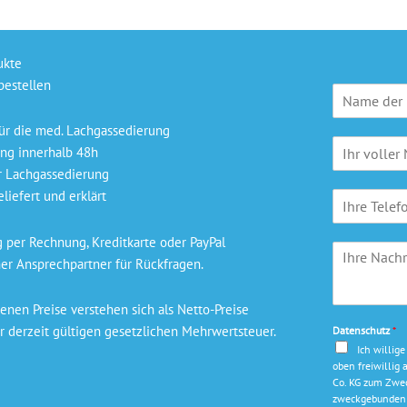
ukte
bestellen
P
r
a
ür die med. Lachgassedierung
N
x
ng innerhalb 48h
a
i
r Lachgassedierung
m
s
liefert und erklärt
T
e
n
e
*
a
l
m
per Rechnung, Kreditkarte oder PayPal
I
e
e
er Ansprechpartner für Rückfragen.
h
f
*
r
o
e
n
nen Preise verstehen sich als Netto-Preise
N
r derzeit gültigen gesetzlichen Mehrwertsteuer.
Datenschutz
*
a
Ich willig
c
oben freiwilli
h
Co. KG zum Zwec
r
zweckgebunden 