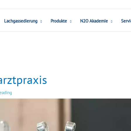
Lachgassedierung
Produkte
N2O Akademie
Servi
rztpraxis
reading