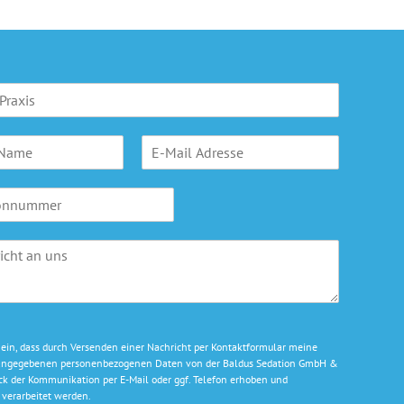
E
-
M
a
i
l
A
d
r
e
s
s
e ein, dass durch Versenden einer Nachricht per Kontaktformular meine
e
g angegebenen personenbezogenen Daten von der Baldus Sedation GmbH &
*
k der Kommunikation per E-Mail oder ggf. Telefon erhoben und
verarbeitet werden.