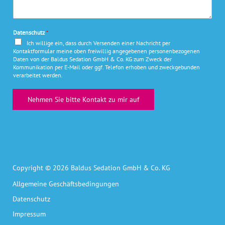
d
*
r
o
r
e
n
e
N
s
Datenschutz
*
a
s
Ich willige ein, dass durch Versenden einer Nachricht per
c
e
Kontaktformular meine oben freiwillig angegebenen personenbezogenen
h
Daten von der Baldus Sedation GmbH & Co. KG zum Zweck der
*
r
Kommunikation per E-Mail oder ggf. Telefon erhoben und zweckgebunden
verarbeitet werden.
i
c
h
Nehmen Sie bitte Kontakt zu mir auf
t
*
Copyright © 2026 Baldus Sedation GmbH & Co. KG
Allgemeine Geschäftsbedingungen
Datenschutz
Impressum