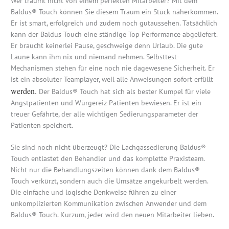
Wer träumt nicht von einem perfekten Mitarbeiter? Mit dem
Baldus® Touch können Sie diesem Traum ein Stück näherkommen.
Er ist smart, erfolgreich und zudem noch gutaussehen. Tatsächlich
kann der Baldus Touch eine ständige Top Performance abgeliefert.
Er braucht keinerlei Pause, geschweige denn Urlaub. Die gute
Laune kann ihm nix und niemand nehmen. Selbsttest-
Mechanismen stehen für eine noch nie dagewesene Sicherheit. Er
ist ein absoluter Teamplayer, weil alle Anweisungen sofort erfüllt
werden.
Der Baldus® Touch hat sich als bester Kumpel für viele
Angstpatienten und Würgereiz-Patienten bewiesen. Er ist ein
treuer Gefährte, der alle wichtigen Sedierungsparameter der
Patienten speichert.
Sie sind noch nicht überzeugt? Die Lachgassedierung Baldus®
Touch entlastet den Behandler und das komplette Praxisteam.
Nicht nur die Behandlungszeiten können dank dem Baldus®
Touch verkürzt, sondern auch die Umsätze angekurbelt werden.
Die einfache und logische Denkweise führen zu einer
unkomplizierten Kommunikation zwischen Anwender und dem
Baldus® Touch. Kurzum, jeder wird den neuen Mitarbeiter lieben.