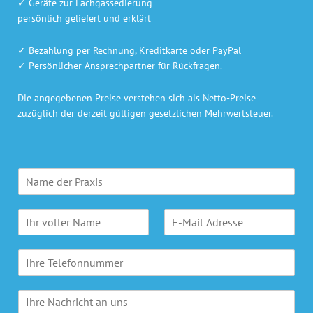
✓ Geräte zur Lachgassedierung
persönlich geliefert und erklärt
✓ Bezahlung per Rechnung, Kreditkarte oder PayPal
✓ Persönlicher Ansprechpartner für Rückfragen.
Die angegebenen Preise verstehen sich als Netto-Preise
zuzüglich der derzeit gültigen gesetzlichen Mehrwertsteuer.
P
r
a
N
E
x
a
-
i
m
M
s
T
e
a
n
e
*
i
a
l
l
m
I
e
A
e
h
f