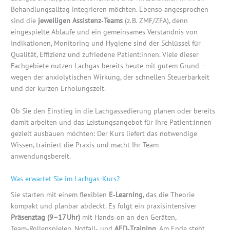
Behandlungsalltag integrieren möchten. Ebenso angesprochen
sind die
jeweiligen Assistenz‑Teams
(z. B. ZMF/ZFA), denn
eingespielte Abläufe und ein gemeinsames Verständnis von
Indikationen, Monitoring und Hygiene sind der Schlüssel für
Qualität, Effizienz und zufriedene Patient:innen. Viele dieser
Fachgebiete nutzen Lachgas bereits heute mit gutem Grund –
wegen der anxiolytischen Wirkung, der schnellen Steuerbarkeit
und der kurzen Erholungszeit.
Ob Sie den Einstieg in die Lachgassedierung planen oder bereits
damit arbeiten und das Leistungsangebot für Ihre Patient:innen
gezielt ausbauen möchten: Der Kurs liefert das notwendige
Wissen, trainiert die Praxis und macht Ihr Team
anwendungsbereit.
Was erwartet Sie im Lachgas-Kurs?
Sie starten mit einem flexiblen
E‑Learning
, das die Theorie
kompakt und planbar abdeckt. Es folgt ein praxisintensiver
Präsenztag (9–17 Uhr)
mit Hands‑on an den Geräten,
Team‑Rollenspielen, Notfall‑ und
AED‑Training
. Am Ende steht