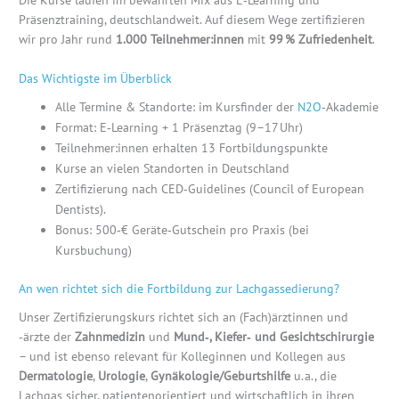
Die Kurse laufen im bewährten Mix aus E‑Learning und
Präsenztraining, deutschlandweit. Auf diesem Wege zertifizieren
wir pro Jahr rund
1.000 Teilnehmer:innen
mit
99 % Zufriedenheit
.
Das Wichtigste im Überblick
Alle Termine & Standorte: im Kursfinder der
N2O
‑Akademie
Format: E‑Learning + 1 Präsenztag (9–17 Uhr)
Teilnehmer:innen erhalten 13 Fortbildungspunkte
Kurse an vielen Standorten in Deutschland
Zertifizierung nach CED‑Guidelines (Council of European
Dentists).
Bonus: 500‑€ Geräte‑Gutschein pro Praxis (bei
Kursbuchung)
An wen richtet sich die Fortbildung zur Lachgassedierung?
Unser Zertifizierungskurs richtet sich an (Fach)ärztinnen und
‑ärzte der
Zahnmedizin
und
Mund‑, Kiefer‑ und Gesichtschirurgie
– und ist ebenso relevant für Kolleginnen und Kollegen aus
Dermatologie
,
Urologie
,
Gynäkologie/Geburtshilfe
u. a., die
Lachgas sicher, patientenorientiert und wirtschaftlich in ihren