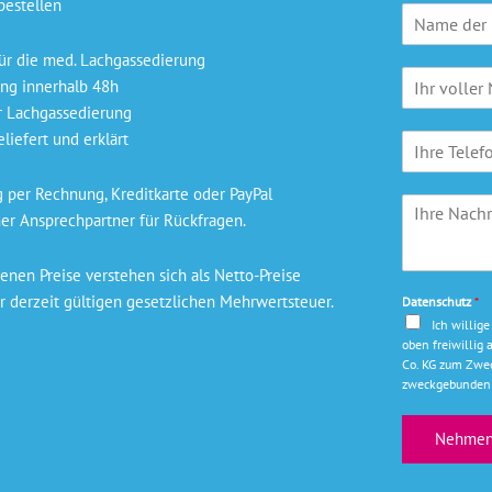
bestellen
P
r
a
ür die med. Lachgassedierung
N
x
ng innerhalb 48h
a
i
r Lachgassedierung
m
s
liefert und erklärt
T
e
n
e
*
a
l
m
per Rechnung, Kreditkarte oder PayPal
I
e
e
er Ansprechpartner für Rückfragen.
h
f
*
r
o
e
n
nen Preise verstehen sich als Netto-Preise
N
r derzeit gültigen gesetzlichen Mehrwertsteuer.
Datenschutz
*
a
Ich willig
c
oben freiwilli
h
Co. KG zum Zwec
r
zweckgebunden 
i
c
Nehmen 
h
t
*