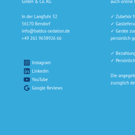
GmbH & Co. KG
auch online 
In der Langfuhr 32
✓ Zubehör f
56170 Bendorf
✓ Gaslieferu
info@baldus-sedation.de
✓ Geräte zu
+49 261 9638926 66
persönlich ge
✓ Bezahlung 
✓ Persönlich
Instagram
Linkedin
Die angegebe
YouTube
zuzüglich de
Google Reviews