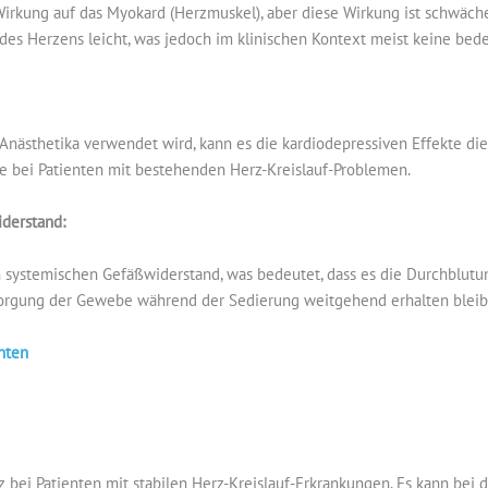
Wirkung auf das Myokard (Herzmuskel), aber diese Wirkung ist schwäch
tät des Herzens leicht, was jedoch im klinischen Kontext meist keine b
nästhetika verwendet wird, kann es die kardiodepressiven Effekte die
e bei Patienten mit bestehenden Herz-Kreislauf-Problemen.
iderstand:
n systemischen Gefäßwiderstand, was bedeutet, dass es die Durchblutun
ersorgung der Gewebe während der Sedierung weitgehend erhalten bleib
enten
satz bei Patienten mit stabilen Herz-Kreislauf-Erkrankungen. Es kann be