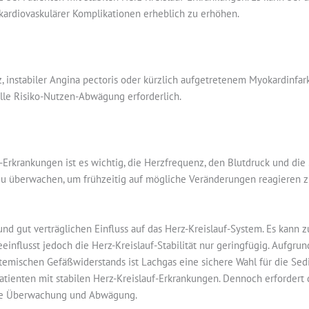
ardiovaskulärer Komplikationen erheblich zu erhöhen.
, instabiler Angina pectoris oder kürzlich aufgetretenem Myokardinfark
elle Risiko-Nutzen-Abwägung erforderlich.
-Erkrankungen ist es wichtig, die Herzfrequenz, den Blutdruck und die
zu überwachen, um frühzeitig auf mögliche Veränderungen reagieren 
d gut verträglichen Einfluss auf das Herz-Kreislauf-System. Es kann z
einflusst jedoch die Herz-Kreislauf-Stabilität nur geringfügig. Aufgru
temischen Gefäßwiderstands ist Lachgas eine sichere Wahl für die Se
atienten mit stabilen Herz-Kreislauf-Erkrankungen. Dennoch erfordert 
ige Überwachung und Abwägung.