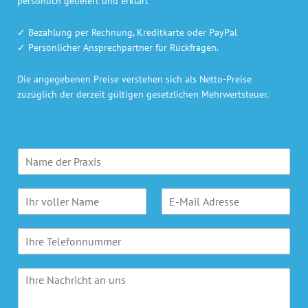
persönlich geliefert und erklärt
✓ Bezahlung per Rechnung, Kreditkarte oder PayPal
✓ Persönlicher Ansprechpartner für Rückfragen.
Die angegebenen Preise verstehen sich als Netto-Preise
zuzüglich der derzeit gültigen gesetzlichen Mehrwertsteuer.
P
r
a
N
E
x
a
-
i
m
M
s
T
e
a
n
e
*
i
a
l
l
m
I
e
A
e
h
f
d
*
r
o
r