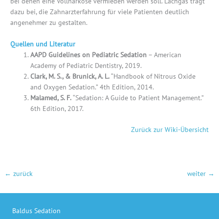
bei denen eine Vollnarkose vermieden werden soll. Lachgas trägt
dazu bei, die Zahnarzterfahrung für viele Patienten deutlich
angenehmer zu gestalten.
Quellen und Literatur
AAPD Guidelines on Pediatric Sedation
– American
Academy of Pediatric Dentistry, 2019.
Clark, M. S., & Brunick, A. L.
“Handbook of Nitrous Oxide
and Oxygen Sedation.” 4th Edition, 2014.
Malamed, S. F.
“Sedation: A Guide to Patient Management.”
6th Edition, 2017.
Zurück zur Wiki-Übersicht
←
zurück
weiter
→
Baldus Sedation