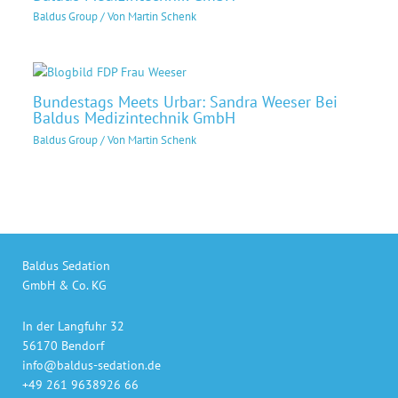
Baldus Group
/ Von
Martin Schenk
Bundestags Meets Urbar: Sandra Weeser Bei
Baldus Medizintechnik GmbH
Baldus Group
/ Von
Martin Schenk
Baldus Sedation
GmbH & Co. KG
In der Langfuhr 32
56170 Bendorf
info@baldus-sedation.de
+49 261 9638926 66