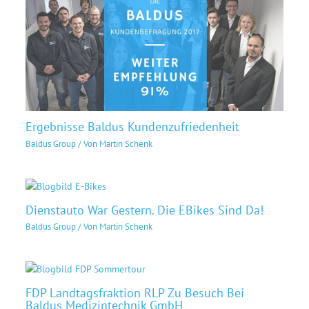
Ergebnisse Baldus Kundenzufriedenheit
Baldus Group
/ Von
Martin Schenk
Dienstauto War Gestern. Die EBikes Sind Da!
Baldus Group
/ Von
Martin Schenk
FDP Landtagsfraktion RLP Zu Besuch Bei
Baldus Medizintechnik GmbH