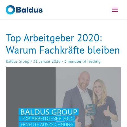
Zum
Inhalt
springen
Top Arbeitgeber 2020:
Warum Fachkräfte bleiben
Baldus Group
/
31. Januar 2020
/
3 minutes of reading