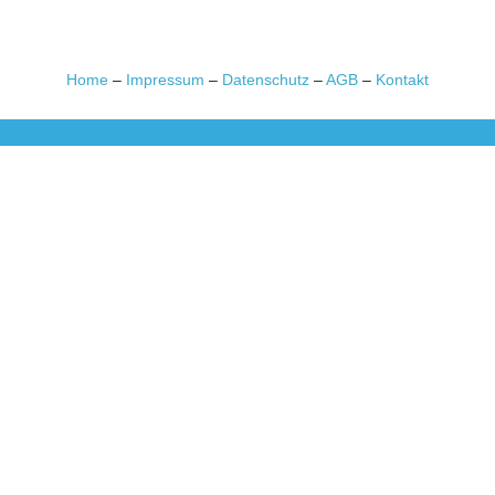
Home
–
Impressum
–
Datenschutz
–
AGB
–
Kontakt
Baldus Sedation
GmbH & Co. KG
In der Langfuhr 32
56170 Bendorf
info@baldus-sedation.de
+49 261 9638926 66
Instagram
Linkedin
YouTube
Google Reviews