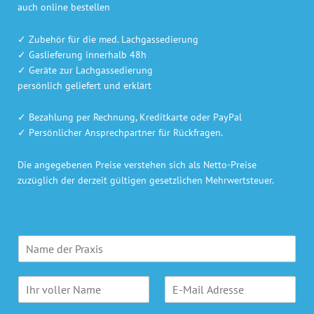
auch online bestellen
✓ Zubehör für die med. Lachgassedierung
✓ Gaslieferung innerhalb 48h
✓ Geräte zur Lachgassedierung
persönlich geliefert und erklärt
✓ Bezahlung per Rechnung, Kreditkarte oder PayPal
✓ Persönlicher Ansprechpartner für Rückfragen.
Die angegebenen Preise verstehen sich als Netto-Preise
zuzüglich der derzeit gültigen gesetzlichen Mehrwertsteuer.
P
r
a
N
E
x
a
-
i
m
M
s