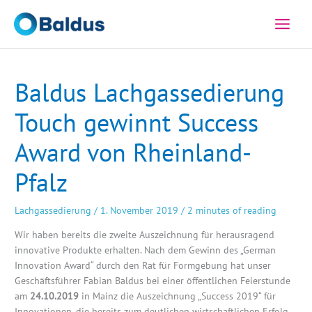
Zum
Inhalt
springen
Baldus Lachgassedierung
Touch gewinnt Success
Award von Rheinland-
Pfalz
Lachgassedierung
/
1. November 2019
/
2 minutes of reading
Wir haben bereits die zweite Auszeichnung für herausragend
innovative Produkte erhalten. Nach dem Gewinn des „German
Innovation Award“ durch den Rat für Formgebung hat unser
Geschäftsführer Fabian Baldus bei einer öffentlichen Feierstunde
am
24.10.2019
in Mainz die Auszeichnung „Success 2019“ für
Innovationen, die bereits zum deutlichen wirtschaftlichen Erfolg