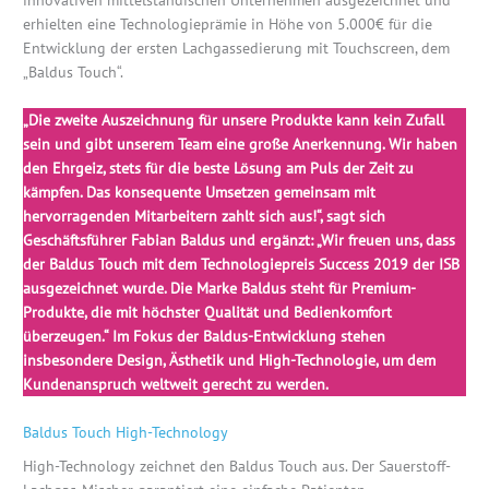
innovativen mittelständischen Unternehmen ausgezeichnet und
erhielten eine Technologieprämie in Höhe von 5.000€ für die
Entwicklung der ersten Lachgassedierung mit Touchscreen, dem
„Baldus Touch“.
„Die zweite Auszeichnung für unsere Produkte kann kein Zufall
sein und gibt unserem Team eine große Anerkennung. Wir haben
den Ehrgeiz, stets für die beste Lösung am Puls der Zeit zu
kämpfen. Das konsequente Umsetzen gemeinsam mit
hervorragenden Mitarbeitern zahlt sich aus!“, sagt sich
Geschäftsführer Fabian Baldus und ergänzt: „Wir freuen uns, dass
der Baldus Touch mit dem Technologiepreis Success 2019 der ISB
ausgezeichnet wurde. Die Marke Baldus steht für Premium-
Produkte, die mit höchster Qualität und Bedienkomfort
überzeugen.“ Im Fokus der Baldus-Entwicklung stehen
insbesondere Design, Ästhetik und High-Technologie, um dem
Kundenanspruch weltweit gerecht zu werden.
Baldus Touch High-Technology
High-Technology zeichnet den Baldus Touch aus. Der Sauerstoff-