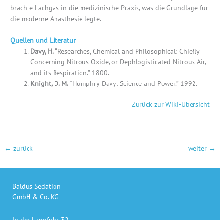
brachte Lachgas in die medizinische Praxis, was die Grundlage für
die moderne Anästhesie legte.
Quellen und Literatur
Davy, H.
“Researches, Chemical and Philosophical: Chiefly
Concerning Nitrous Oxide, or Dephlogisticated Nitrous Air,
and its Respiration.” 1800.
Knight, D. M.
“Humphry Davy: Science and Power.” 1992.
Zurück zur Wiki-Übersicht
←
zurück
weiter
→
Baldus Sedation
GmbH & Co. KG
In der Langfuhr 32