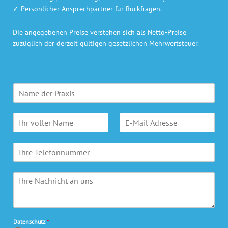
✓ Persönlicher Ansprechpartner für Rückfragen.
Die angegebenen Preise verstehen sich als Netto-Preise
zuzüglich der derzeit gültigen gesetzlichen Mehrwertsteuer.
P
r
a
N
E
x
a
-
i
m
M
s
T
e
a
n
e
*
i
a
l
l
m
I
e
A
e
h
f
d
*
r
o
r
e
n
e
N
s
Datenschutz
*
a