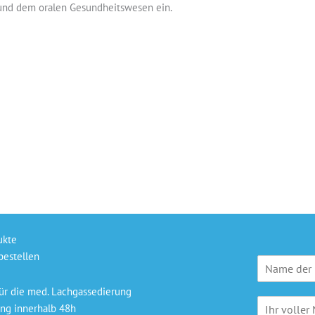
 und dem oralen Gesundheitswesen ein.
ukte
bestellen
P
r
a
ür die med. Lachgassedierung
N
x
ng innerhalb 48h