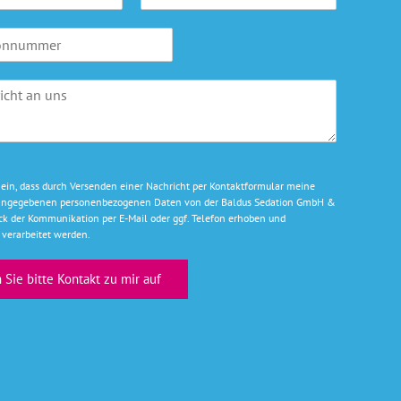
-
M
a
i
l
A
d
r
e
s
s
e ein, dass durch Versenden einer Nachricht per Kontaktformular meine
e
g angegebenen personenbezogenen Daten von der Baldus Sedation GmbH &
*
k der Kommunikation per E-Mail oder ggf. Telefon erhoben und
verarbeitet werden.
Sie bitte Kontakt zu mir auf