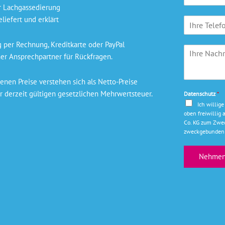
a
i
r Lachgassedierung
m
s
liefert und erklärt
T
e
n
e
*
a
l
m
per Rechnung, Kreditkarte oder PayPal
I
e
e
er Ansprechpartner für Rückfragen.
h
f
*
r
o
e
n
nen Preise verstehen sich als Netto-Preise
N
r derzeit gültigen gesetzlichen Mehrwertsteuer.
Datenschutz
*
a
Ich willig
c
oben freiwilli
h
Co. KG zum Zwec
r
zweckgebunden 
i
c
Nehmen 
h
t
*