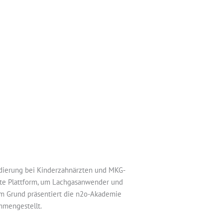
sedierung bei Kinderzahnärzten und MKG-
rste Plattform, um Lachgasanwender und
m Grund präsentiert die n2o-Akademie
mengestellt.