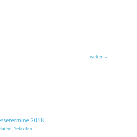
weiter
→
essetermine 2018
dation, Redaktion