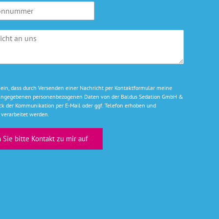
a
i
l
A
d
r
e
s
s
e ein, dass durch Versenden einer Nachricht per Kontaktformular meine
e
g angegebenen personenbezogenen Daten von der Baldus Sedation GmbH &
*
k der Kommunikation per E-Mail oder ggf. Telefon erhoben und
verarbeitet werden.
Sie bitte Kontakt zu mir auf