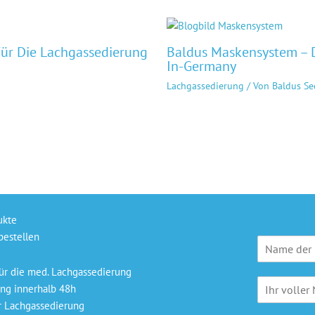
Für Die Lachgassedierung
Baldus Maskensystem – 
In-Germany
Lachgassedierung
/ Von
Baldus Se
ukte
bestellen
P
r
a
ür die med. Lachgassedierung
N
x
ng innerhalb 48h
a
i
r Lachgassedierung
m
s