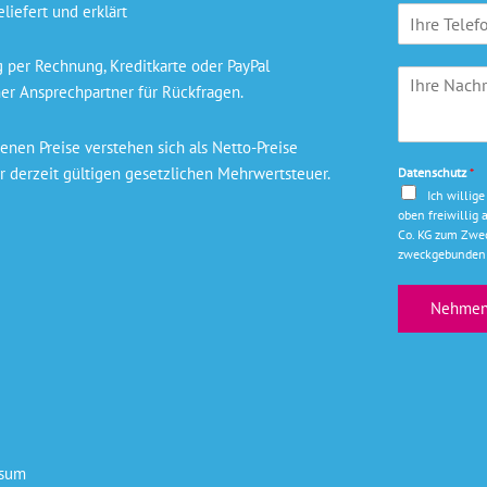
liefert und erklärt
T
e
n
e
*
a
l
m
per Rechnung, Kreditkarte oder PayPal
I
e
e
er Ansprechpartner für Rückfragen.
h
f
*
r
o
e
n
nen Preise verstehen sich als Netto-Preise
N
r derzeit gültigen gesetzlichen Mehrwertsteuer.
Datenschutz
*
a
Ich willig
c
oben freiwilli
h
Co. KG zum Zwec
r
zweckgebunden 
i
c
Nehmen 
h
t
*
ssum