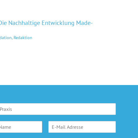
Die Nachhaltige Entwicklung Made-
dation, Redaktion
E
-
M