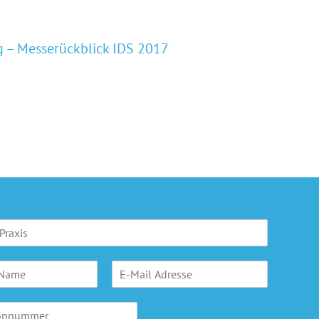
 – Messerückblick IDS 2017
E
-
M
a