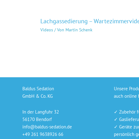
Lachgassedierung – Wartezimmervid
Videos
/ Von
Martin Schenk
Baldus Sedation
Unsere Prod
GmbH & Co. KG
auch online 
In der Langfuhr 32
✓ Zubehör f
56170 Bendorf
✓ Gaslieferu
info@baldus-sedation.de
✓ Geräte zu
+49 261 9638926 66
persönlich ge