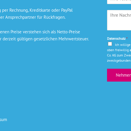
e
*
a
l
m
per Rechnung, Kreditkarte oder PayPal
I
e
e
er Ansprechpartner für Rückfragen.
h
f
*
r
o
e
n
nen Preise verstehen sich als Netto-Preise
N
r derzeit gültigen gesetzlichen Mehrwertsteuer.
Datenschutz
*
a
Ich willig
c
oben freiwilli
h
Co. KG zum Zwec
r
zweckgebunden 
i
c
Nehmen 
h
t
*
ssum