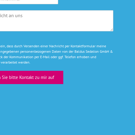
i
l
A
d
r
e
s
s
e ein, dass durch Versenden einer Nachricht per Kontaktformular meine
e
g angegebenen personenbezogenen Daten von der Baldus Sedation GmbH &
*
k der Kommunikation per E-Mail oder ggf. Telefon erhoben und
verarbeitet werden.
Sie bitte Kontakt zu mir auf