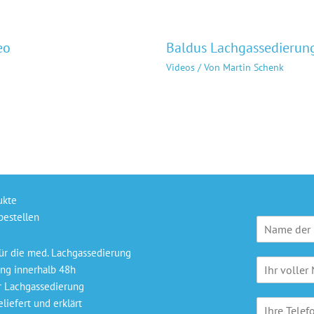
eo
Baldus Lachgassedierung
Videos
/ Von
Martin Schenk
ukte
bestellen
P
r
a
ür die med. Lachgassedierung
N
x
ng innerhalb 48h
a
i
r Lachgassedierung
m
s
liefert und erklärt
T
e
n