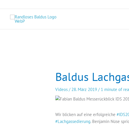
Zum
Inhalt
springen
Baldus Lachga
Videos
/
28. März 2019
/
1 minute of re
Wir blicken auf eine erfolgreiche
#IDS2
#Lachgassedierung
. Benjamin Nüse spri