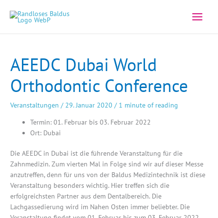
Zum
Inhalt
springen
AEEDC Dubai World
Orthodontic Conference
Veranstaltungen
/
29. Januar 2020
/
1 minute of reading
Termin: 01. Februar bis 03. Februar 2022
Ort: Dubai
Die AEEDC in Dubai ist die führende Veranstaltung für die
Zahnmedizin. Zum vierten Mal in Folge sind wir auf dieser Messe
anzutreffen, denn für uns von der Baldus Medizintechnik ist diese
Veranstaltung besonders wichtig. Hier treffen sich die
erfolgreichsten Partner aus dem Dentalbereich. Die
Lachgassedierung wird im Nahen Osten immer beliebter. Die
Veranstaltung findet vom 01. Februar bis zum 03. Februar 2022