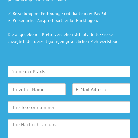
✓ Bezahlung per Rechnung, Kreditkarte oder PayPal
✓ Persönlicher Ansprechpartner für Rückfragen.
Die angegebenen Preise verstehen sich als Netto-Preise
zuzüglich der derzeit gültigen gesetzlichen Mehrwertsteuer.
P
r
a
N
E
x
a
-
i
m
M
s
T
e
a
n
e
*
i
a
l
l
m
I
e
A
e
h
f
d
*
r
o
r