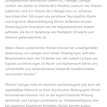
Lachgaskonsum verursachte Vitamin-B12-Mangel. Lachgas
oxidiert das Kobalt im Vitamin-B12-Molekül, wodurch das Vitamin
inaktiviert wird. Ein Vitamin-B12-Mangel kann zu schweren
neurologischen Störungen wie peripherer Neuropathie, Ataxie
und kognitiver Beeinträchtigung führen. Außerdem können
hämatologische Anomalien wie die megaloblastische Anämie
auftreten, die durch Symptome wie Müdigkeit, Schwäche und
Atemnot gekennzeichnet ist.
Neben diesen systemischen Risiken können bei unsachgemäßer
Anwendung von Lachgas auch lokale Schädigungen auftreten.
Beispielsweise kann das Einatmen von sehr kaltem Lachgas aus
Kapseln zu Erfrierungen im Mund- und Rachenraum führen, die
schmerzhafte und möglicherweise bleibende Gewebeschäden
2
verursachen können.
Obwohl Lachgas nicht als klassisch suchterzeugend gilt, kann der
regelmäßige Gebrauch zu einer psychischen Abhängigkeit führen.
Konsumenten könnten sich an die euphorisierende Wirkung
gewöhnen und Lachgas zunehmend zur Stressbewältigung oder
bei negativen Emotionen einsetzen. Nutzer können zudem