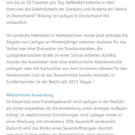
von bis zu 50 Flaschen pro Tag. Haftbefehl betonte in dem
Interview die Gefährlichkeit der Substanz und forderte ein Verbot
3
in Deutschland.
Bislang ist Lachgas in Deutschland frei
verkäuflich.
Im Landkreis Helmstedt in Niedersachsen wurde jetzt erstmals die
Abgabe von Lachgas an Minderjährige verboten. Auslöser für das
Verbot war eine Diskussion um Snackautomaten, die
Lachgaskartuschen direkt an einer Schule anbieten. Künftig
müssen die Automaten über eine elektronische Alterskontrolle
4
verfügen oder die Kartuschen aus dem Sortiment nehmen.
In den
Niederlanden und ist das Rauschmittel bereits verboten, in
Großbritannien ist der Besitz seit 2023 illegal. ⁵
Medizinische Anwendung
Im Gegensatz zum Freizeitgebrauch wird Lachgas in der Medizin
als sicher angesehen, da die Anwendung unter strengen Auflagen
erfolgt. In medizinischen Einrichtungen wird Lachgas immer in
einer Mischung mit mindestens 30% Sauerstoff verabreicht.
Dadurch wird das Risiko eines Sauerstoffmangels deutlich
reduziert. Zudem stehen die Patient*innen unter ständiger