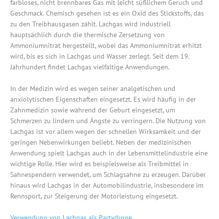
farbloses, nicht brennbares Gas mit leicht süßlichem Geruch und
Geschmack. Chemisch gesehen ist es ein Oxid des Stickstoffs, das
zu den Treibhausgasen zählt. Lachgas wird industriell
hauptsächlich durch die thermische Zersetzung von
Ammoniumnitrat hergestellt, wobei das Ammoniumnitrat erhitzt
wird, bis es sich in Lachgas und Wasser zerlegt. Seit dem 19.
Jahrhundert findet Lachgas vielfältige Anwendungen.
In der Medizin wird es wegen seiner analgetischen und
anxiolytischen Eigenschaften eingesetzt. Es wird häufig in der
Zahnmedizin sowie während der Geburt eingesetzt, um
Schmerzen zu lindern und Ängste zu verringern. Die Nutzung von
Lachgas ist vor allem wegen der schnellen Wirksamkeit und der
geringen Nebenwirkungen beliebt. Neben der medizinischen
Anwendung spielt Lachgas auch in der Lebensmittelindustrie eine
wichtige Rolle. Hier wird es beispielsweise als Treibmittel in
Sahnespendern verwendet, um Schlagsahne zu erzeugen. Darüber
hinaus wird Lachgas in der Automobilindustrie, insbesondere im
Rennsport, zur Steigerung der Motorleistung eingesetzt.
Verwendung von Lachgas als Partydroge