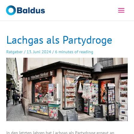
Zum
Inhalt
springen
Lachgas als Partydroge
Ratgeber
/
13. Juni 2024
/
6 minutes of reading
In den letzten Jahren hat Lachgas als Partydroge erneut an