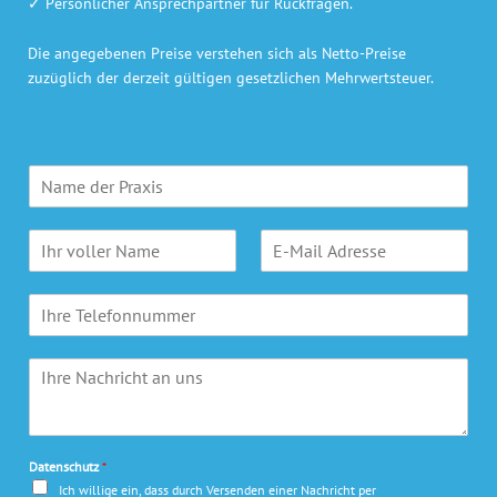
✓ Persönlicher Ansprechpartner für Rückfragen.
Die angegebenen Preise verstehen sich als Netto-Preise
zuzüglich der derzeit gültigen gesetzlichen Mehrwertsteuer.
P
r
a
N
E
x
a
-
i
m
M
s
T
e
a
n
e
*
i
a
l
l
m
I
e
A
e
h
f
d
*
r
o
r
e
n
e
N
s
Datenschutz
*
a
s
Ich willige ein, dass durch Versenden einer Nachricht per