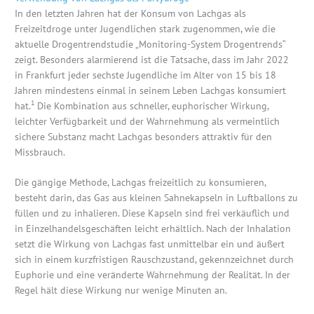
In den letzten Jahren hat der Konsum von Lachgas als
Freizeitdroge unter Jugendlichen stark zugenommen, wie die
aktuelle Drogentrendstudie „Monitoring-System Drogentrends“
zeigt. Besonders alarmierend ist die Tatsache, dass im Jahr 2022
in Frankfurt jeder sechste Jugendliche im Alter von 15 bis 18
Jahren mindestens einmal in seinem Leben Lachgas konsumiert
1
hat.
Die Kombination aus schneller, euphorischer Wirkung,
leichter Verfügbarkeit und der Wahrnehmung als vermeintlich
sichere Substanz macht Lachgas besonders attraktiv für den
Missbrauch.
Die gängige Methode, Lachgas freizeitlich zu konsumieren,
besteht darin, das Gas aus kleinen Sahnekapseln in Luftballons zu
füllen und zu inhalieren. Diese Kapseln sind frei verkäuflich und
in Einzelhandelsgeschäften leicht erhältlich. Nach der Inhalation
setzt die Wirkung von Lachgas fast unmittelbar ein und äußert
sich in einem kurzfristigen Rauschzustand, gekennzeichnet durch
Euphorie und eine veränderte Wahrnehmung der Realität. In der
Regel hält diese Wirkung nur wenige Minuten an.