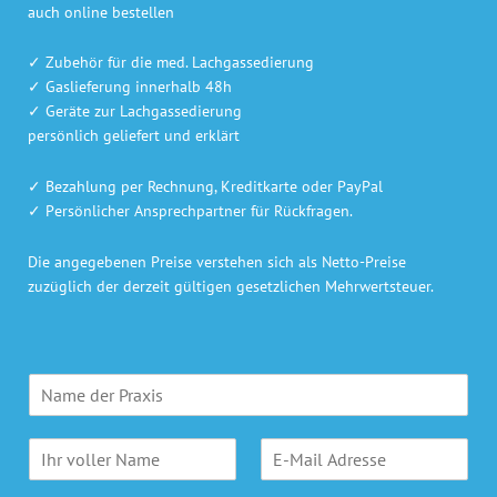
auch online bestellen
✓ Zubehör für die med. Lachgassedierung
✓ Gaslieferung innerhalb 48h
✓ Geräte zur Lachgassedierung
persönlich geliefert und erklärt
✓ Bezahlung per Rechnung, Kreditkarte oder PayPal
✓ Persönlicher Ansprechpartner für Rückfragen.
Die angegebenen Preise verstehen sich als Netto-Preise
zuzüglich der derzeit gültigen gesetzlichen Mehrwertsteuer.
P
r
a
N
E
x
a
-
i
m
M
s