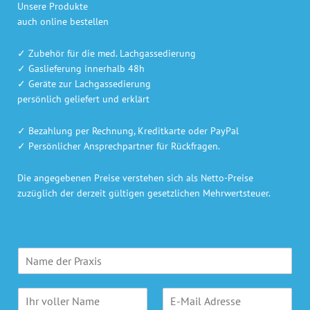
Unsere Produkte
auch online bestellen
✓ Zubehör für die med. Lachgassedierung
✓ Gaslieferung innerhalb 48h
✓ Geräte zur Lachgassedierung
persönlich geliefert und erklärt
✓ Bezahlung per Rechnung, Kreditkarte oder PayPal
✓ Persönlicher Ansprechpartner für Rückfragen.
Die angegebenen Preise verstehen sich als Netto-Preise
zuzüglich der derzeit gültigen gesetzlichen Mehrwertsteuer.
P
r
a
N
E
x
a
-
i